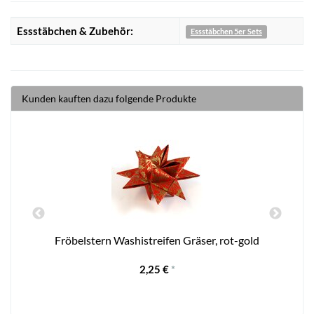
Essstäbchen & Zubehör:
Essstäbchen 5er Sets
Kunden kauften dazu folgende Produkte
rz
Fröbelstern Washistreifen Gräser, rot-gold
2,25 €
*