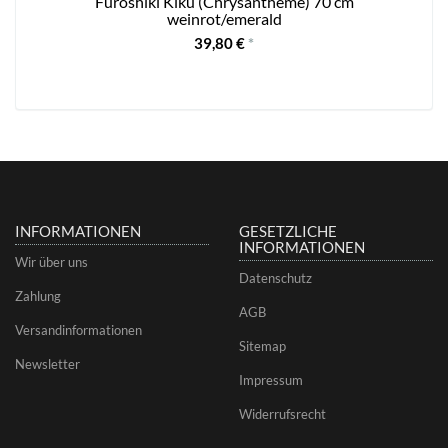
Furoshiki Kiku (Chrysantheme) 70 cm
weinrot/emerald
39,80 €
*
INFORMATIONEN
GESETZLICHE
INFORMATIONEN
Wir über uns
Datenschutz
Zahlung
AGB
Versandinformationen
Sitemap
Newsletter
Impressum
Widerrufsrecht