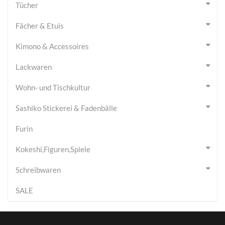
Tücher
Fächer & Etuis
Kimono & Accessoires
Lackwaren
Wohn- und Tischkultur
Sashiko Stickerei & Fadenbälle
Furin
Kokeshi,Figuren,Spiele
Schreibwaren
SALE