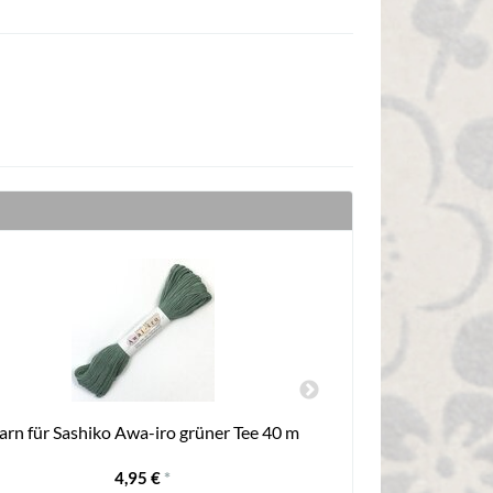
arn für Sashiko Awa-iro grüner Tee 40 m
Garn für 
4,95 €
*