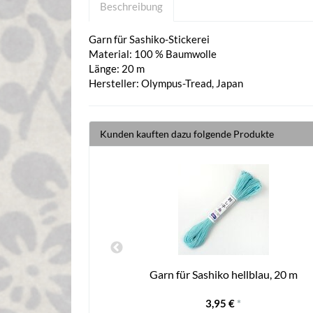
Beschreibung
Garn für Sashiko-Stickerei
Material: 100 % Baumwolle
Länge: 20 m
Hersteller: Olympus-Tread, Japan
Kunden kauften dazu folgende Produkte
o marigold 40 m
Garn für Sashiko hellblau, 20 m
3,95 €
*