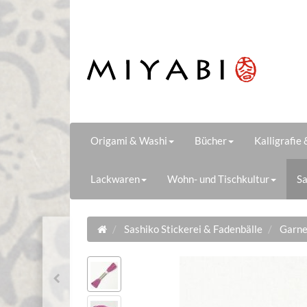
Origami & Washi
Bücher
Kalligrafie
Lackwaren
Wohn- und Tischkultur
Sa
Sashiko Stickerei & Fadenbälle
Garne