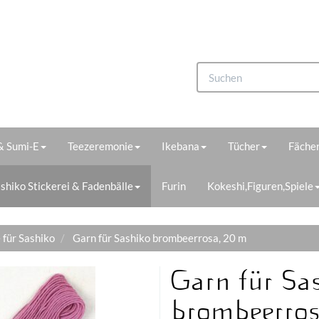
 & Sumi-E
Teezeremonie
Ikebana
Tücher
Fächer
shiko Stickerei & Fadenbälle
Furin
Kokeshi,Figuren,Spiele
 für Sashiko
Garn für Sashiko brombeerrosa, 20 m
Garn für Sa
brombeerros