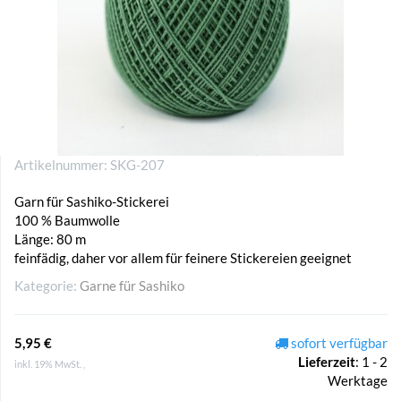
Artikelnummer:
SKG-207
Garn für Sashiko-Stickerei
100 % Baumwolle
Länge: 80 m
feinfädig, daher vor allem für feinere Stickereien geeignet
Kategorie:
Garne für Sashiko
5,95 €
sofort verfügbar
Lieferzeit
:
1 - 2
inkl. 19% MwSt. ,
Werktage