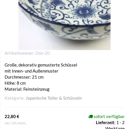
Artikelnummer:
Don-20
Große, dekorativ gemusterte Schüssel
mit Innen- und Außenmuster
Durchmesser: 21 cm
Höhe: 8 cm
Material: Feinsteinzeug
Kategorie:
Japanische Teller & Schüsseln
22,80 €
sofort verfügbar
Lieferzeit
:
1 - 2
inkl. 19% MwSt. ,
Werktage