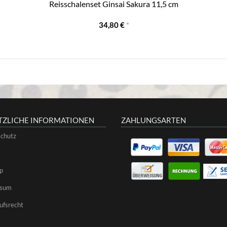
Reisschalenset Ginsai Sakura 11,5 cm
34,80 €
*
TZLICHE INFORMATIONEN
ZAHLUNGSARTEN
chutz
p
ssum
ufsrecht