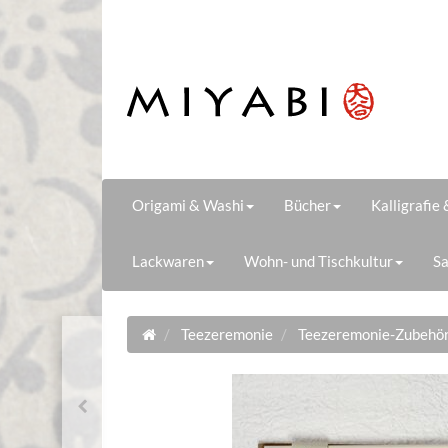
Origami & Washi
Bücher
Kalligrafie
Lackwaren
Wohn- und Tischkultur
Sa
Teezeremonie
Teezeremonie-Zubehö