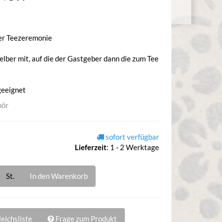
der Teezeremonie
selber mit, auf die der Gastgeber dann die zum Tee
geeignet
hör
sofort verfügbar
Lieferzeit
:
1 - 2 Werktage
St.
In den Warenkorb
eichsliste
Frage zum Produkt