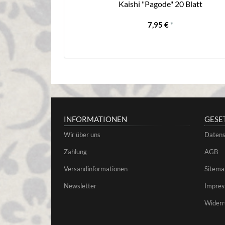
ch schwarz-kupfer
Kaishi "Pagode" 20 Blatt
7,95 €
*
INFORMATIONEN
GESE
Wir über uns
Datens
Zahlung
AGB
Versandinformationen
Sitema
Newsletter
Impre
Widerr