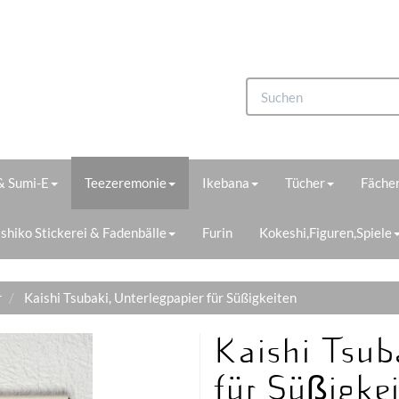
 & Sumi-E
Teezeremonie
Ikebana
Tücher
Fächer
shiko Stickerei & Fadenbälle
Furin
Kokeshi,Figuren,Spiele
r
Kaishi Tsubaki, Unterlegpapier für Süßigkeiten
Kaishi Tsub
für Süßigke