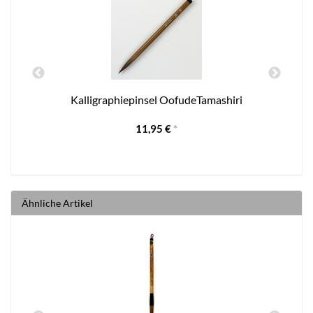
Kalligraphiepinsel OofudeTamashiri
K
11,95 €
*
Ähnliche Artikel