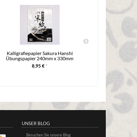
Kalligrafiepapier Sakura Hanshi
Papier für Sumi
Übungspapier 240mm x 330mm
8,95 €
*
UNSER BLOG
Besuchen Sie unsere Blog