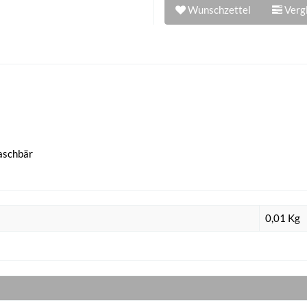
Wunschzettel
Vergl
aschbär
0,01
Kg