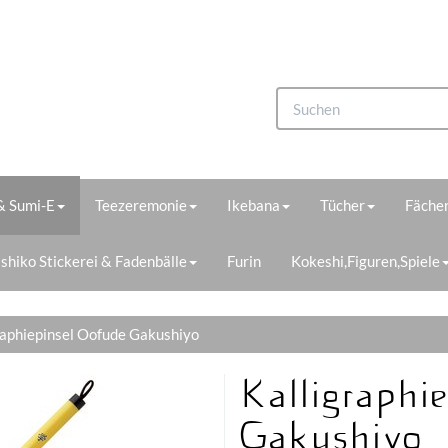
 & Sumi-E
Teezeremonie
Ikebana
Tücher
Fächer
shiko Stickerei & Fadenbälle
Furin
Kokeshi,Figuren,Spiele
raphiepinsel Oofude Gakushiyo
Kalligraphi
Gakushiyo