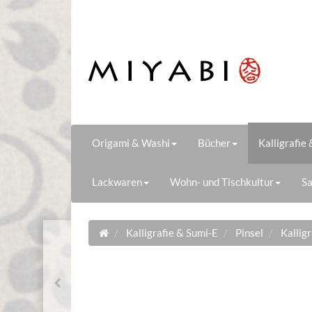
Origami & Washi
Bücher
Kalligrafie
Lackwaren
Wohn- und Tischkultur
Sa
Kalligrafie & Sumi-E
Pinsel
Kallig