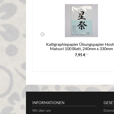
arbling), Itajime
Kalligraphiepapier Übungspapier Hosh
Matsuri 100 Blatt, 240mm x 330mm
7,95 €
*
INFORMATIONEN
GESE
Wir über uns
Datens