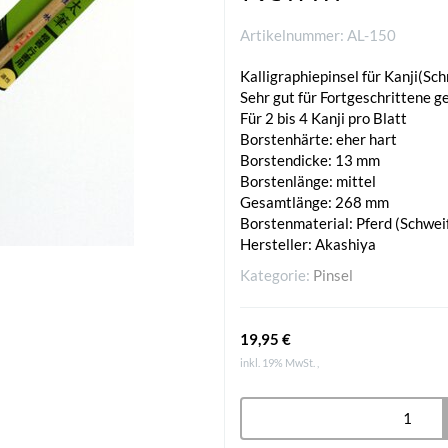
Artikelnummer:
AL-150
Kalligraphiepinsel für Kanji(Sch
Sehr gut für Fortgeschrittene g
Für 2 bis 4 Kanji pro Blatt
Borstenhärte: eher hart
Borstendicke: 13 mm
Borstenlänge: mittel
Gesamtlänge: 268 mm
Borstenmaterial: Pferd (Schweif
Hersteller: Akashiya
Kategorie:
Pinsel
19,95 €
inkl. 19% MwSt. ,