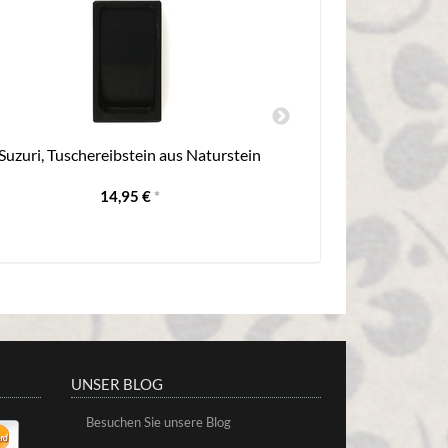
Suzuri, Tuschereibstein aus Naturstein
Kalligraphiepa
Matsuri 100
14,95 €
*
UNSER BLOG
Besuchen Sie unsere Blog