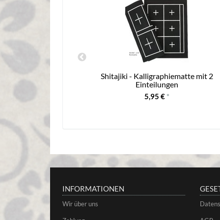
ie klassisch XL
Shitajiki - Kalligraphiematte mit 2
Einteilungen
5,95 €
*
INFORMATIONEN
GESE
Wir über uns
Datens