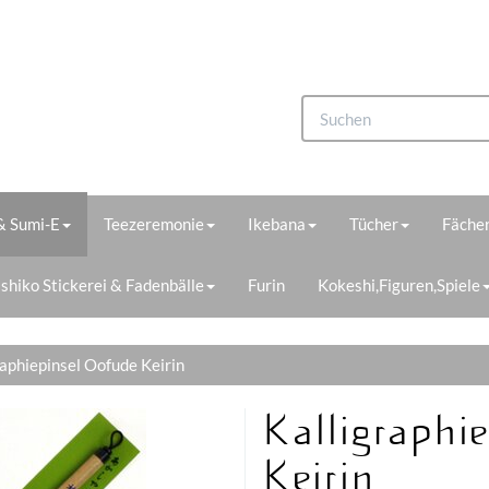
 & Sumi-E
Teezeremonie
Ikebana
Tücher
Fächer
shiko Stickerei & Fadenbälle
Furin
Kokeshi,Figuren,Spiele
raphiepinsel Oofude Keirin
Kalligraphi
Keirin