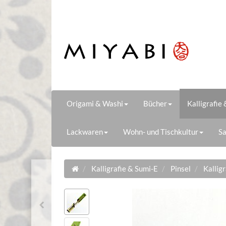
Origami & Washi
Bücher
Kalligrafie
Lackwaren
Wohn- und Tischkultur
Sa
Kalligrafie & Sumi-E
Pinsel
Kallig