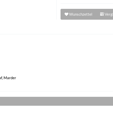
Wunschzettel
Vergl
af, Marder