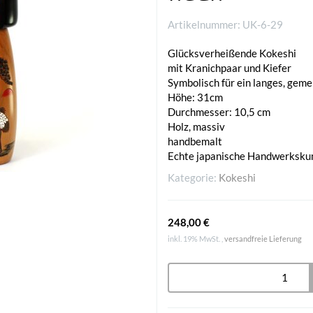
Artikelnummer:
UK-6-29
Glücksverheißende Kokeshi
mit Kranichpaar und Kiefer
Symbolisch für ein langes, gem
Höhe: 31cm
Durchmesser: 10,5 cm
Holz, massiv
handbemalt
Echte japanische Handwerksku
Kategorie:
Kokeshi
248,00 €
inkl. 19% MwSt. ,
versandfreie Lieferung