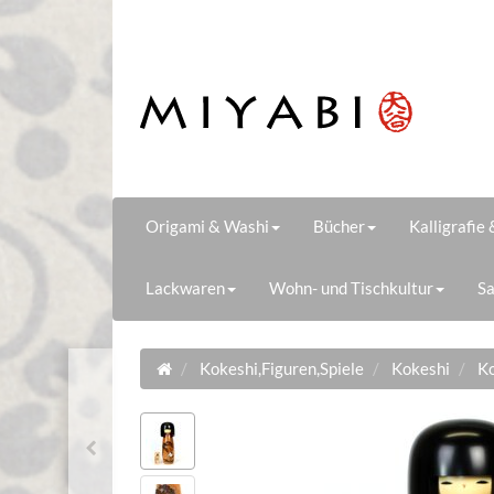
Origami & Washi
Bücher
Kalligrafie
Lackwaren
Wohn- und Tischkultur
Sa
Kokeshi,Figuren,Spiele
Kokeshi
Ko