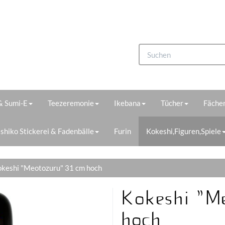
 & Sumi-E
Teezeremonie
Ikebana
Tücher
Fächer
shiko Stickerei & Fadenbälle
Furin
Kokeshi,Figuren,Spiele
keshi "Meotozuru" 31 cm hoch
Kokeshi "M
hoch