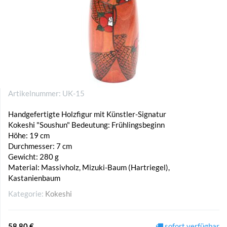
Artikelnummer:
UK-15
Handgefertigte Holzfigur mit Künstler-Signatur
Kokeshi "Soushun" Bedeutung: Frühlingsbeginn
Höhe: 19 cm
Durchmesser: 7 cm
Gewicht: 280 g
Material: Massivholz, Mizuki-Baum (Hartriegel),
Kastanienbaum
Kategorie:
Kokeshi
58,80 €
sofort verfügbar