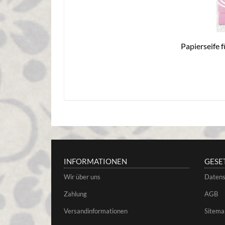
Papierseife 
INFORMATIONEN
GESE
Wir über uns
Datens
Zahlung
AGB
Versandinformationen
Sitema