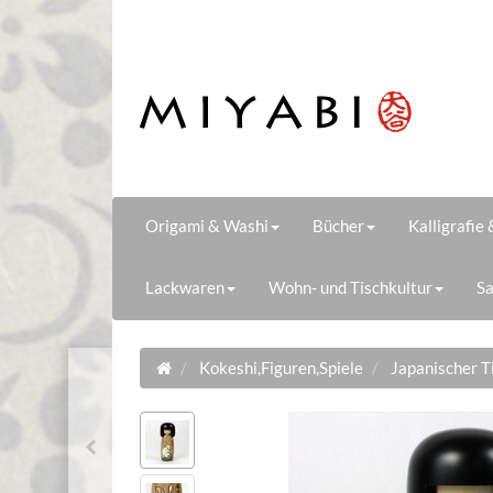
Origami & Washi
Bücher
Kalligrafie
Lackwaren
Wohn- und Tischkultur
Sa
Kokeshi,Figuren,Spiele
Japanischer T