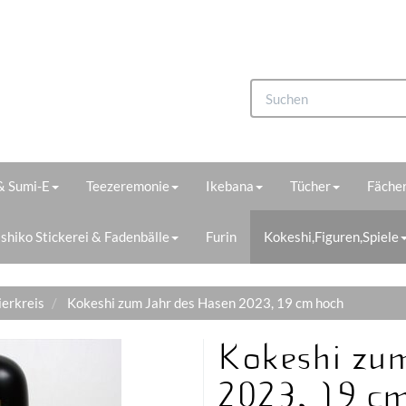
 & Sumi-E
Teezeremonie
Ikebana
Tücher
Fächer
shiko Stickerei & Fadenbälle
Furin
Kokeshi,Figuren,Spiele
ierkreis
Kokeshi zum Jahr des Hasen 2023, 19 cm hoch
Kokeshi zum
2023, 19 c