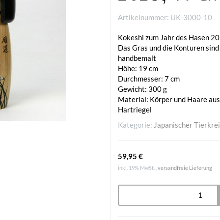
Artikelnummer:
UK-3000-10
Kokeshi zum Jahr des Hasen 2
Das Gras und die Konturen sind
handbemalt
Höhe: 19 cm
Durchmesser: 7 cm
Gewicht: 300 g
Material: Körper und Haare aus
Hartriegel
Kategorie:
Japanischer Tierkre
59,95 €
inkl. 19% MwSt. ,
versandfreie Lieferung