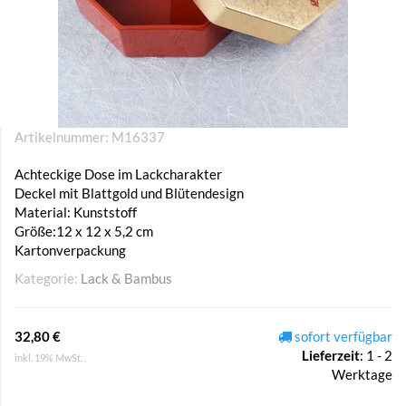
Artikelnummer:
M16337
Achteckige Dose im Lackcharakter
Deckel mit Blattgold und Blütendesign
Material: Kunststoff
Größe:12 x 12 x 5,2 cm
Kartonverpackung
Kategorie:
Lack & Bambus
32,80 €
sofort verfügbar
Lieferzeit
:
1 - 2
inkl. 19% MwSt. ,
Werktage