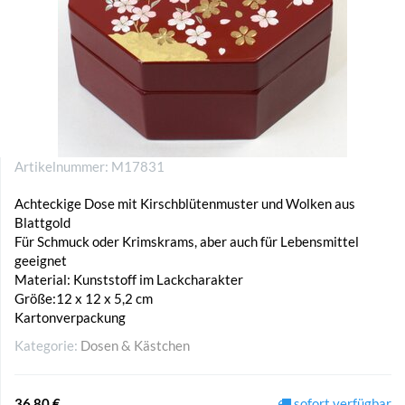
Artikelnummer:
M17831
Achteckige Dose mit Kirschblütenmuster und Wolken aus
Blattgold
Für Schmuck oder Krimskrams, aber auch für Lebensmittel
geeignet
Material: Kunststoff im Lackcharakter
Größe:12 x 12 x 5,2 cm
Kartonverpackung
Kategorie:
Dosen & Kästchen
36,80 €
sofort verfügbar