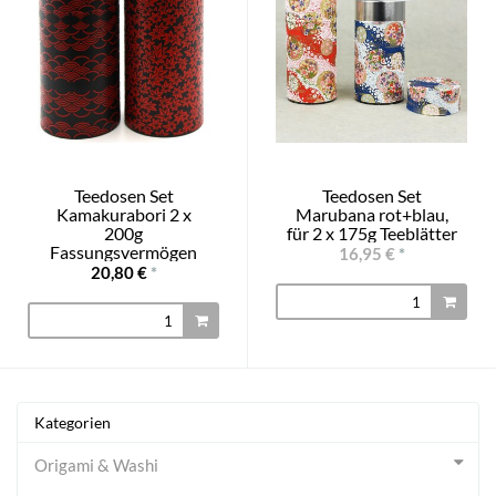
Teedosen Set
Teedosen Set
Kamakurabori 2 x
Marubana rot+blau,
200g
für 2 x 175g Teeblätter
Fassungsvermögen
16,95 €
*
20,80 €
*
Kategorien
Origami & Washi