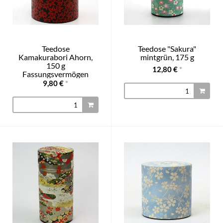
Teedose
Teedose "Sakura"
Kamakurabori Ahorn,
mintgrün, 175 g
150 g
12,80 €
*
Fassungsvermögen
9,80 €
*