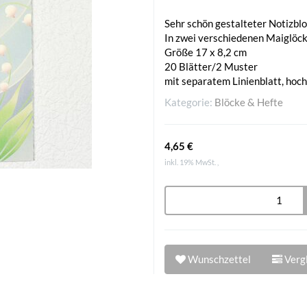
Sehr schön gestalteter Notizbl
In zwei verschiedenen Maiglö
Größe 17 x 8,2 cm
20 Blätter/2 Muster
mit separatem Linienblatt, hoch-
Kategorie:
Blöcke & Hefte
4,65 €
inkl. 19% MwSt. ,
Wunschzettel
Vergl