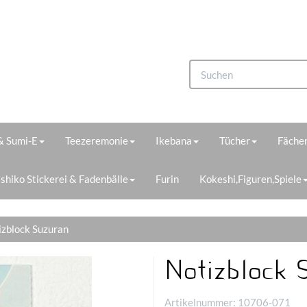
 & Sumi-E
Teezeremonie
Ikebana
Tücher
Fächer
shiko Stickerei & Fadenbälle
Furin
Kokeshi,Figuren,Spiele
izblock Suzuran
Notizblock 
Artikelnummer:
10706-071