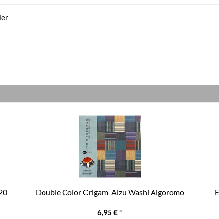
ier
 20
Double Color Origami Aizu Washi Aigoromo
E
6,95 €
*