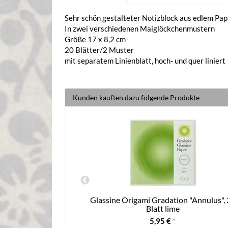
Sehr schön gestalteter Notizblock aus edlem Pap
In zwei verschiedenen Maiglöckchenmustern
Größe 17 x 8,2 cm
20 Blätter/2 Muster
mit separatem Linienblatt, hoch- und quer liniert
Kunden kauften dazu folgende Produkte
izblocks, Katzen
Glassine Origami Gradation "Annulus",
Blatt lime
5,95 €
*