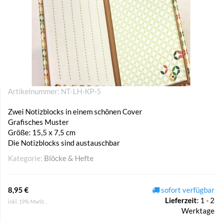
Artikelnummer:
NT-LH-KP-5
Zwei Notizblocks in einem schönen Cover
Grafisches Muster
Größe: 15,5 x 7,5 cm
Die Notizblocks sind austauschbar
Kategorie:
Blöcke & Hefte
8,95 €
sofort verfügbar
Lieferzeit
:
1 - 2
inkl. 19% MwSt. ,
Werktage