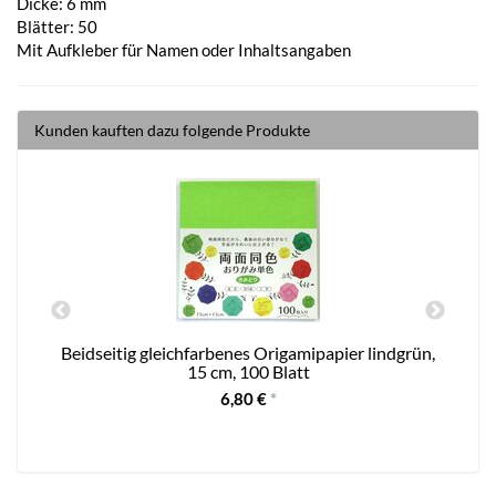
Dicke: 6 mm
Blätter: 50
Mit Aufkleber für Namen oder Inhaltsangaben
Kunden kauften dazu folgende Produkte
i
Beidseitig gleichfarbenes Origamipapier lindgrün,
15 cm, 100 Blatt
6,80 €
*