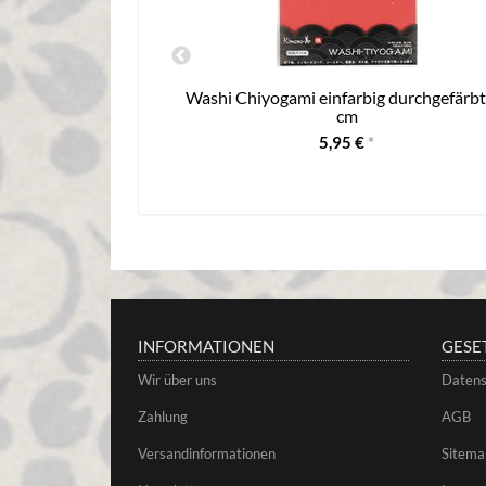
15 cm 35 Blatt
Washi Chiyogami einfarbig durchgefärbt
cm
5,95 €
*
INFORMATIONEN
GESE
Wir über uns
Datens
Zahlung
AGB
Versandinformationen
Sitema