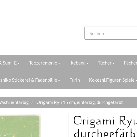
 & Sumi-E
Teezeremonie
Ikebana
Tücher
Fächer
shiko Stickerei & Fadenbälle
Furin
Kokeshi,Figuren,Spiele
ashi einfarbig
Origami Ryu 15 cm, einfarbig, durchgefärbt
Origami Ryu
durchgefärb