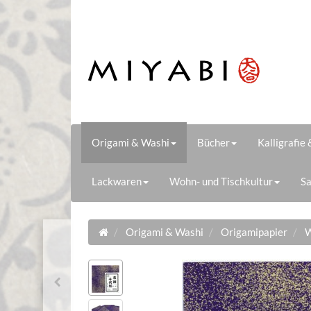
Origami & Washi
Bücher
Kalligrafie
Lackwaren
Wohn- und Tischkultur
Sa
Origami & Washi
Origamipapier
W