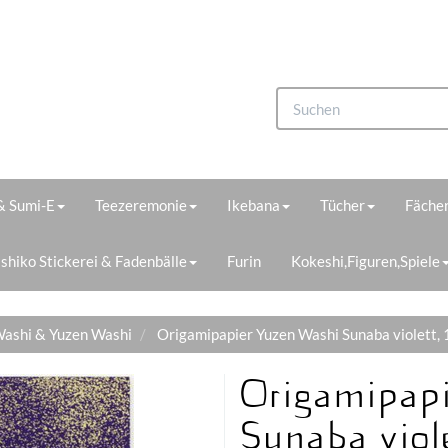
 & Sumi-E
Teezeremonie
Ikebana
Tücher
Fächer
shiko Stickerei & Fadenbälle
Furin
Kokeshi,Figuren,Spiele
ashi & Yuzen Washi
Origamipapier Yuzen Washi Sunaba violett,
Origamipapi
Sunaba viol