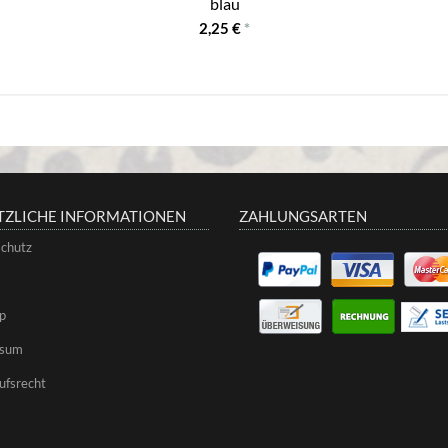
blau
2,25 €
*
TZLICHE INFORMATIONEN
ZAHLUNGSARTEN
chutz
p
ssum
ufsrecht