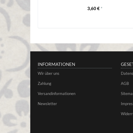
3,60 €
*
INFORMATIONEN
GESE
Wir über uns
Datens
Zahlung
AGB
Versandinformationen
Sitema
Newsletter
Impre
Widerr