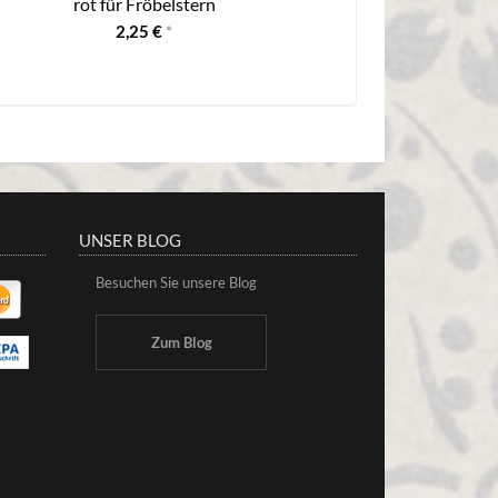
rot für Fröbelstern
blau
2,25 €
*
UNSER BLOG
Besuchen Sie unsere Blog
Zum Blog