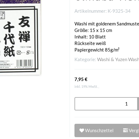
Artikelnummer:
K-9325-34
Washi mit goldenem Sandmuster
Größe: 15 x 15 cm
Inhalt: 10 Blatt
Rückseite weiß
Papiergewicht 85g/m²
Kategorie:
Washi & Yuzen Wash
7,95 €
inkl. 19% MwSt. ,
Wunschzettel
Vergl