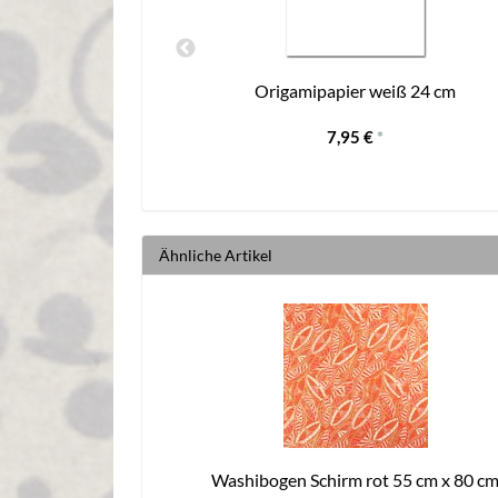
warz 24 cm
Origamipapier weiß 24 cm
7,95 €
*
Ähnliche Artikel
Washibogen Schirm rot 55 cm x 80 c