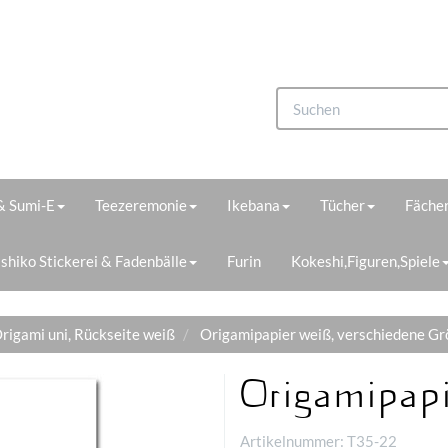
 & Sumi-E
Teezeremonie
Ikebana
Tücher
Fächer
shiko Stickerei & Fadenbälle
Furin
Kokeshi,Figuren,Spiele
rigami uni, Rückseite weiß
Origamipapier weiß, verschiedene G
Origamipapi
Artikelnummer:
T35-22