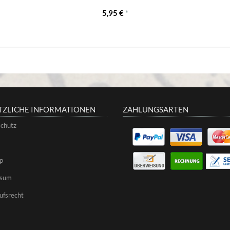
5,95 €
*
TZLICHE INFORMATIONEN
ZAHLUNGSARTEN
chutz
p
ssum
ufsrecht