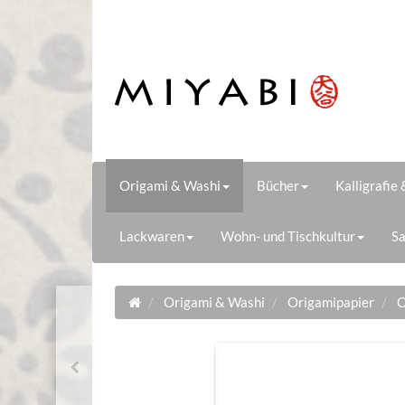
Origami & Washi
Bücher
Kalligrafie
Lackwaren
Wohn- und Tischkultur
Sa
Origami & Washi
Origamipapier
O