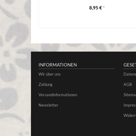
8,95 €
*
INFORMATIONEN
GESE
Wir über uns
Datens
Zahlung
AGB
Versandinformationen
Sitema
Newsletter
Impre
Widerr