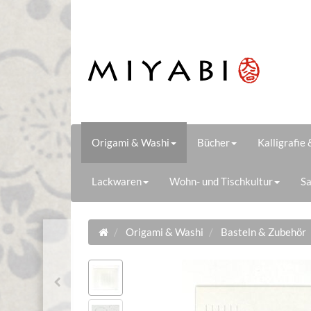
Origami & Washi
Bücher
Kalligrafie
Lackwaren
Wohn- und Tischkultur
Sa
Origami & Washi
Basteln & Zubehör