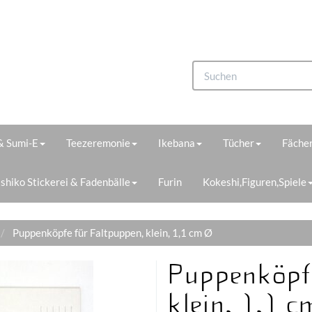
 & Sumi-E
Teezeremonie
Ikebana
Tücher
Fächer
shiko Stickerei & Fadenbälle
Furin
Kokeshi,Figuren,Spiele
Puppenköpfe für Faltpuppen, klein, 1,1 cm Ø
Puppenköpfe
klein, 1,1 c