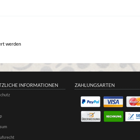
iert werden
TZLICHE INFORMATIONEN
ZAHLUNGSARTEN
chutz
p
ssum
ufsrecht