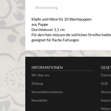
Beschreibung
Köpfe und Hälse für 20 Washipuppen
aus Pappe
Durchmesser 1,1 cm
Für den Hals müssen die seitlichen Streifen halb
geeignet für flache Faltungen
INFORMATIONEN
GESE
Wir über uns
Datens
Zahlung
AGB
Versandinformationen
Sitema
Newsletter
Impre
Widerr