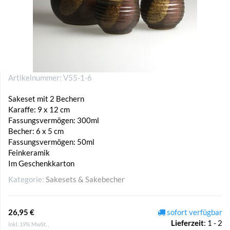
Artikelnummer:
V55-1-6
Sakeset mit 2 Bechern
Karaffe: 9 x 12 cm
Fassungsvermögen: 300ml
Becher: 6 x 5 cm
Fassungsvermögen: 50ml
Feinkeramik
Im Geschenkkarton
Kategorie:
Sakesets & Sakebecher
26,95 €
sofort verfügbar
Lieferzeit
:
1 - 2
inkl. 19% MwSt. ,