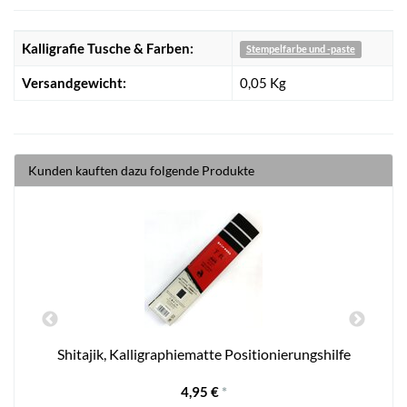
Kalligrafie Tusche & Farben:
Stempelfarbe und -paste
Versandgewicht:
0,05 Kg
Kunden kauften dazu folgende Produkte
i
Shitajik, Kalligraphiematte Positionierungshilfe
4,95 €
*