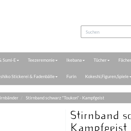
 & Sumi-E
Teezeremonie
Ikebana
Tücher
Fächer
shiko Stickerei & Fadenbälle
Furin
Kokeshi,Figuren,Spiele
tirnbänder
Stirnband schwarz "Toukon" - Kampfgeist
Stirnband s
Kampfgeist