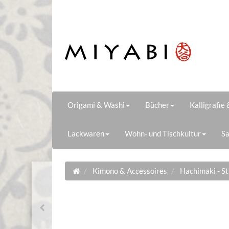
Origami & Washi
Bücher
Kalligrafie
Lackwaren
Wohn- und Tischkultur
Sa
Kimono & Accessoires
Hachimaki - S