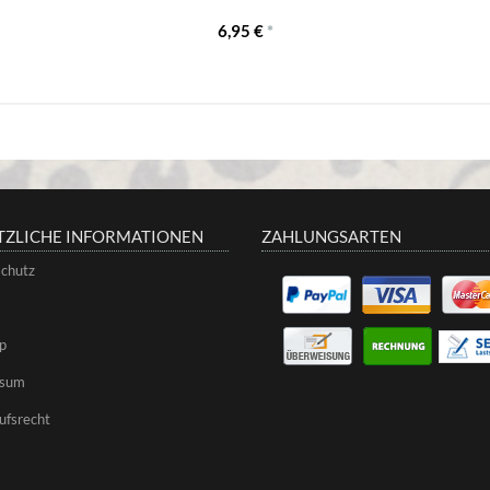
6,95 €
*
TZLICHE INFORMATIONEN
ZAHLUNGSARTEN
chutz
p
ssum
ufsrecht