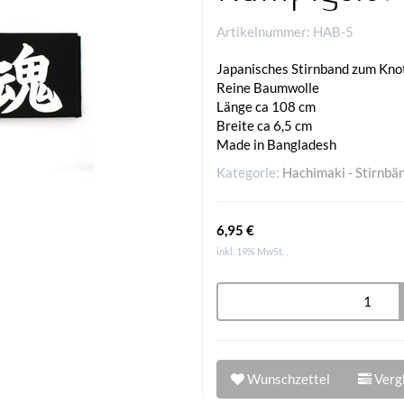
Artikelnummer:
HAB-5
Japanisches Stirnband zum Kno
Reine Baumwolle
Länge ca 108 cm
Breite ca 6,5 cm
Made in Bangladesh
Kategorie:
Hachimaki - Stirnbä
6,95 €
inkl. 19% MwSt. ,
Wunschzettel
Vergl