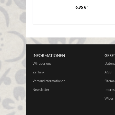
6,95 €
*
INFORMATIONEN
GESE
Wir über uns
Datens
Zahlung
AGB
Versandinformationen
Sitema
Newsletter
Impre
Widerr