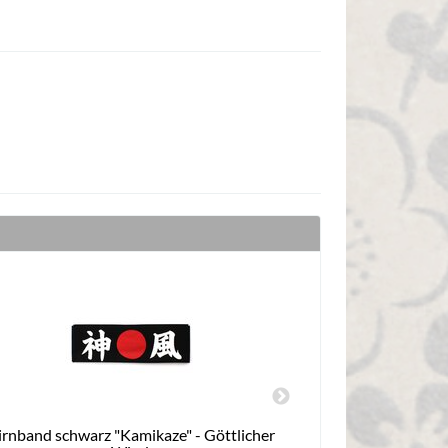
irnband schwarz "Kamikaze" - Göttlicher
Stirnban