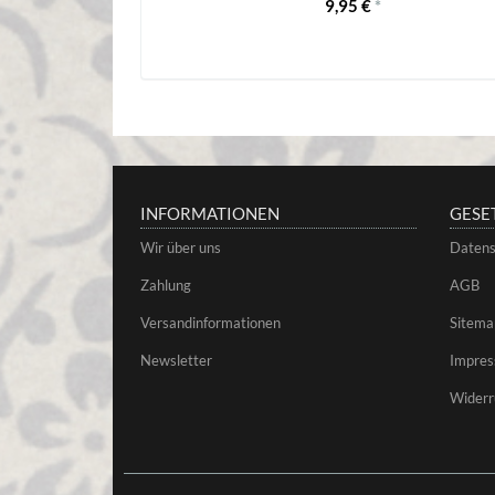
9,95 €
*
INFORMATIONEN
GESE
Wir über uns
Datens
Zahlung
AGB
Versandinformationen
Sitema
Newsletter
Impre
Widerr