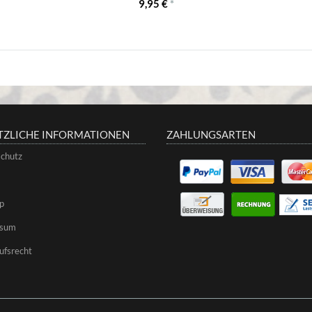
9,95 €
*
TZLICHE INFORMATIONEN
ZAHLUNGSARTEN
chutz
p
ssum
ufsrecht