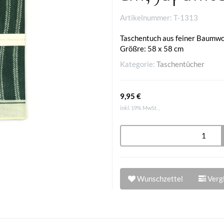
Artikelnummer:
T-1313
Taschentuch aus feiner Baumwo
Größre: 58 x 58 cm
Kategorie:
Taschentücher
9,95 €
inkl. 19% MwSt. ,
Wunschzettel
Vergl