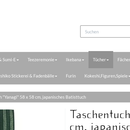
 & Sumi-E
Teezeremonie
Ikebana
Tücher
Fächer
shiko Stickerei & Fadenbälle
Furin
Kokeshi,Figuren,Spiele
 "Yanagi" 58 x 58 cm, japanisches Batisttuch
Taschentuch
cm, japanis