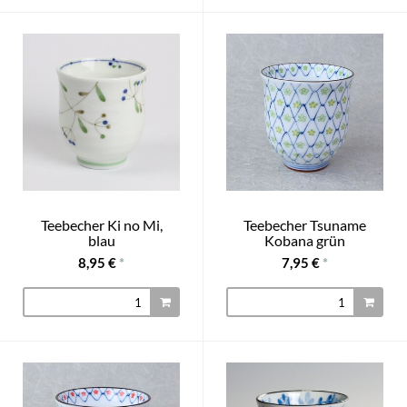
Teebecher Ki no Mi,
Teebecher Tsuname
blau
Kobana grün
8,95 €
*
7,95 €
*