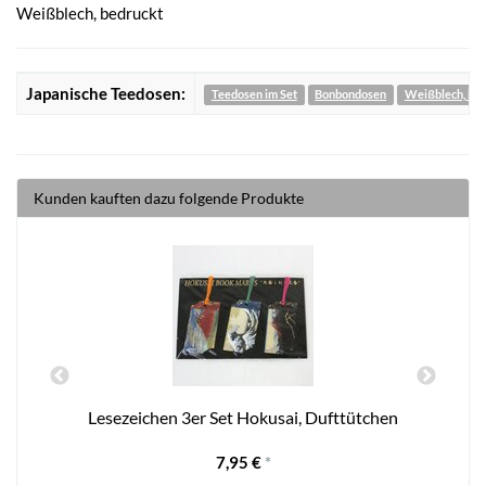
Weißblech, bedruckt
Japanische Teedosen:
Teedosen im Set
Bonbondosen
Weißblech, bed
Kunden kauften dazu folgende Produkte
Lesezeichen 3er Set Hokusai, Dufttütchen
7,95 €
*