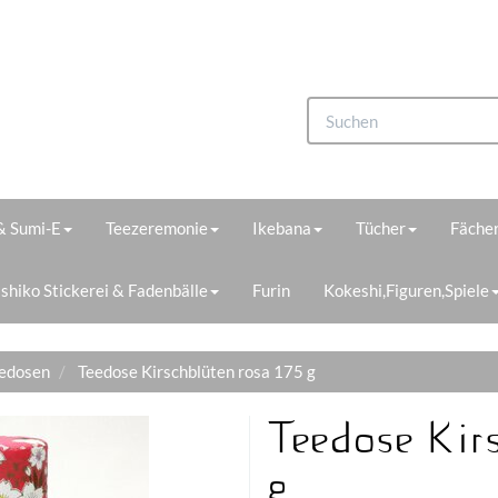
 & Sumi-E
Teezeremonie
Ikebana
Tücher
Fächer
shiko Stickerei & Fadenbälle
Furin
Kokeshi,Figuren,Spiele
eedosen
Teedose Kirschblüten rosa 175 g
Teedose Kir
g