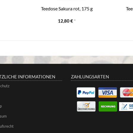
Teedose Sakura rot, 175 g
Tee
12,80 €
*
TZLICHE INFORMATIONEN
ZAHLUNGSARTEN
chutz
p
ssum
ufsrecht