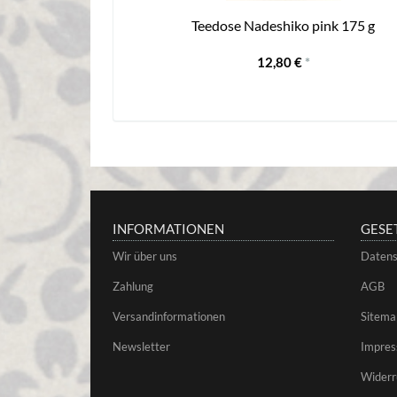
Teedose Nadeshiko pink 175 g
12,80 €
*
INFORMATIONEN
GESE
Wir über uns
Datens
Zahlung
AGB
Versandinformationen
Sitema
Newsletter
Impre
Widerr