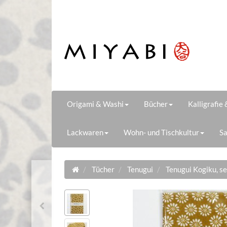
Origami & Washi
Bücher
Kalligrafie
Lackwaren
Wohn- und Tischkultur
Sa
Tücher
Tenugui
Tenugui Kogiku, s