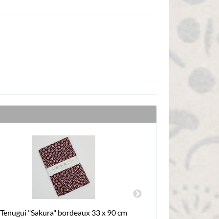
Tenugui "Sakura" bordeaux 33 x 90 cm
Tenugu