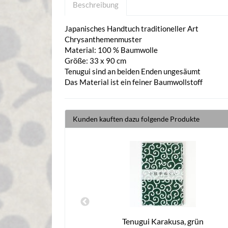
Beschreibung
Japanisches Handtuch traditioneller Art
Chrysanthemenmuster
Material: 100 % Baumwolle
Größe: 33 x 90 cm
Tenugui sind an beiden Enden ungesäumt
Das Material ist ein feiner Baumwollstoff
Kunden kauften dazu folgende Produkte
i" blau
Tenugui Karakusa, grün