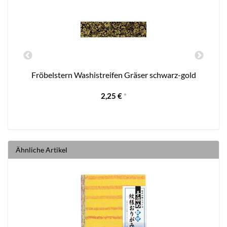
Fröbelstern Washistreifen Gräser schwarz-gold
S
2,25 €
*
Ähnliche Artikel