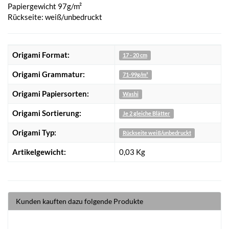
Papiergewicht 97g/m²
Rückseite: weiß/unbedruckt
Origami Format:
17 - 20 cm
Origami Grammatur:
71-99g/m²
Origami Papiersorten:
Washi
Origami Sortierung:
Je 2 gleiche Blätter
Origami Typ:
Rückseite weiß/unbedruckt
Artikelgewicht:
0,03
Kg
Kunden kauften dazu folgende Produkte