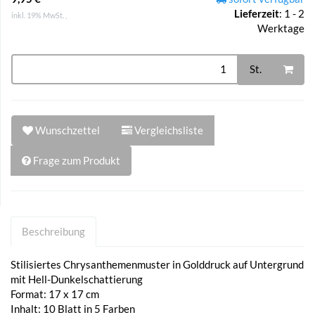
Lieferzeit
:
1 - 2
inkl. 19% MwSt. ,
Werktage
St.
Wunschzettel
Vergleichsliste
Frage zum Produkt
Beschreibung
Stilisiertes Chrysanthemenmuster in Golddruck auf Untergrund
mit Hell-Dunkelschattierung
Format: 17 x 17 cm
Inhalt: 10 Blatt in 5 Farben