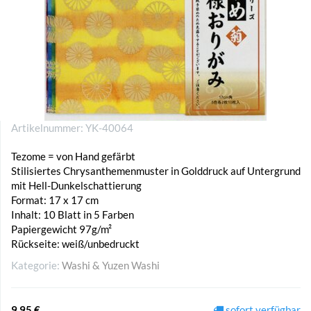
Artikelnummer:
YK-40064
Tezome = von Hand gefärbt
Stilisiertes Chrysanthemenmuster in Golddruck auf Untergrund
mit Hell-Dunkelschattierung
Format: 17 x 17 cm
Inhalt: 10 Blatt in 5 Farben
Papiergewicht 97g/m²
Rückseite: weiß/unbedruckt
Kategorie:
Washi & Yuzen Washi
9,95 €
sofort verfügbar