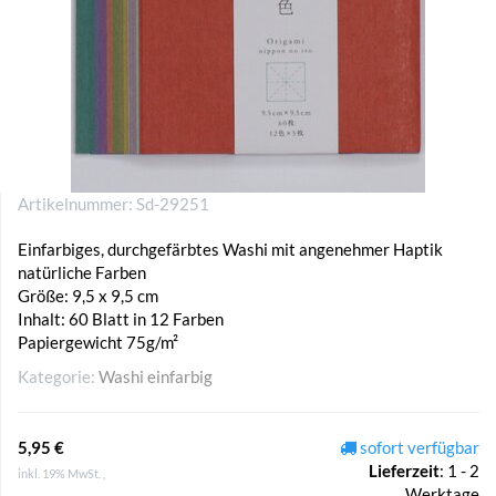
Artikelnummer:
Sd-29251
Einfarbiges, durchgefärbtes Washi mit angenehmer Haptik
natürliche Farben
Größe: 9,5 x 9,5 cm
Inhalt: 60 Blatt in 12 Farben
Papiergewicht 75g/m²
Kategorie:
Washi einfarbig
5,95 €
sofort verfügbar
Lieferzeit
:
1 - 2
inkl. 19% MwSt. ,
Werktage