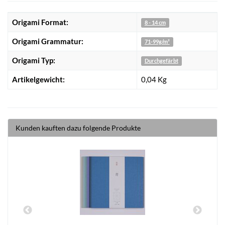
Origami Format:
8 - 14 cm
Origami Grammatur:
71-99g/m²
Origami Typ:
Durchgefärbt
Artikelgewicht:
0,04
Kg
Kunden kauften dazu folgende Produkte