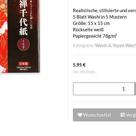
Realistische, stilisierte und v
5 Blatt Washi in 5 Mustern
Größe: 15 x 15 cm
Rückseite weiß
Papiergewicht 78g/m²
Kategorie:
Washi & Yuzen Wash
5,95 €
inkl. 19% MwSt. ,
Wunschzettel
Vergl