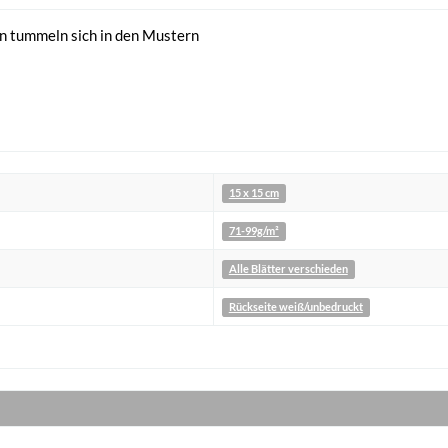
hen tummeln sich in den Mustern
15 x 15 cm
71-99g/m²
Alle Blätter verschieden
Rückseite weiß/unbedruckt