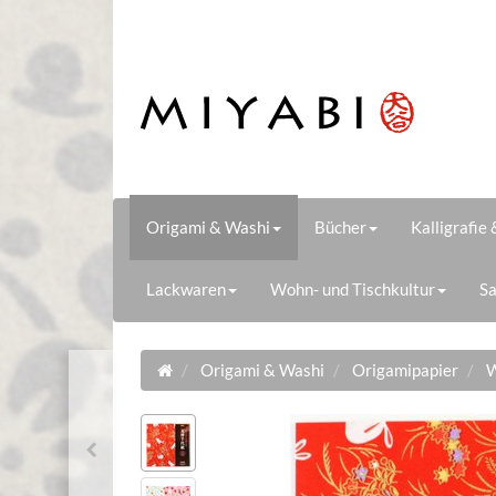
Origami & Washi
Bücher
Kalligrafie
Lackwaren
Wohn- und Tischkultur
Sa
Origami & Washi
Origamipapier
W