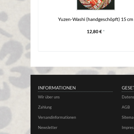
Yuzen-Washi (handgeschöpft) 15 cm
12,80 €
*
INFORMATIONEN
GESE
Wir über uns
Datens
Zahlung
AGB
Versandinformationen
Sitema
Newsletter
Impre