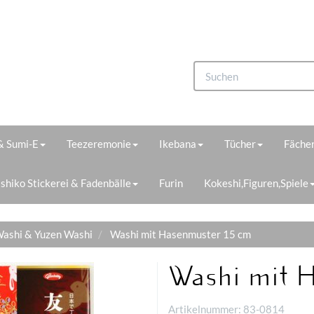
 & Sumi-E
Teezeremonie
Ikebana
Tücher
Fächer
shiko Stickerei & Fadenbälle
Furin
Kokeshi,Figuren,Spiele
ashi & Yuzen Washi
Washi mit Hasenmuster 15 cm
Washi mit 
Artikelnummer:
83-0814