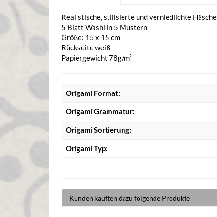
Realistische, stilisierte und verniedlichte Häsc
5 Blatt Washi in 5 Mustern
Größe: 15 x 15 cm
Rückseite weiß
Papiergewicht 78g/m²
Origami Format:
Origami Grammatur:
Origami Sortierung:
Origami Typ:
Kunden kauften dazu folgende Produkte