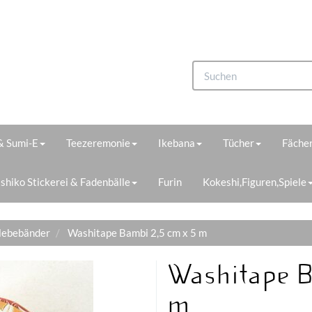
 & Sumi-E
Teezeremonie
Ikebana
Tücher
Fächer
shiko Stickerei & Fadenbälle
Furin
Kokeshi,Figuren,Spiele
lebebänder
Washitape Bambi 2,5 cm x 5 m
Washitape B
m