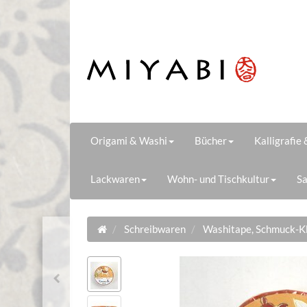
Origami & Washi
Bücher
Kalligrafie
Lackwaren
Wohn- und Tischkultur
Sa
Schreibwaren
Washitape, Schmuck-K