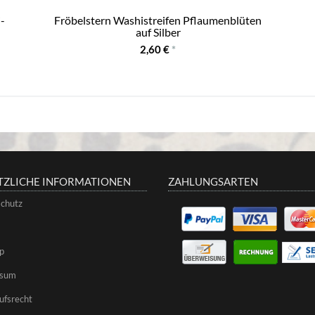
-
Fröbelstern Washistreifen Pflaumenblüten
auf Silber
2,60 €
*
TZLICHE INFORMATIONEN
ZAHLUNGSARTEN
chutz
p
ssum
ufsrecht