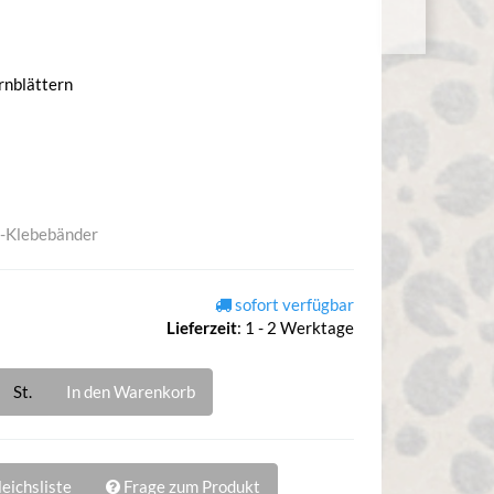
rnblättern
-Klebebänder
sofort verfügbar
Lieferzeit
:
1 - 2 Werktage
St.
In den Warenkorb
eichsliste
Frage zum Produkt