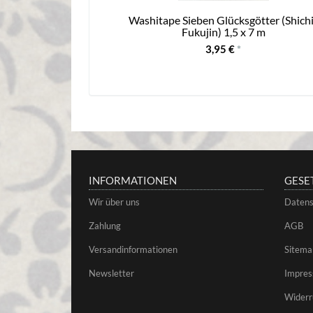
Washitape Sieben Glücksgötter (Shichi
Fukujin) 1,5 x 7 m
3,95 €
*
INFORMATIONEN
GESE
Wir über uns
Datens
Zahlung
AGB
Versandinformationen
Sitema
Newsletter
Impre
Widerr