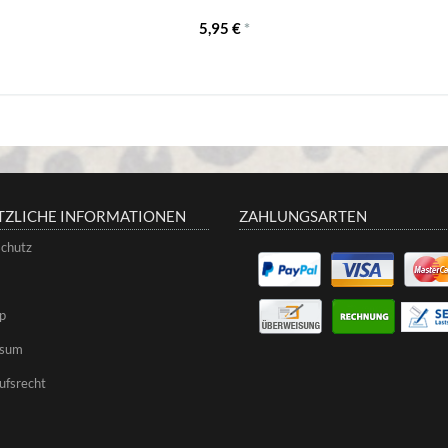
5,95 €
*
TZLICHE INFORMATIONEN
ZAHLUNGSARTEN
chutz
p
ssum
ufsrecht