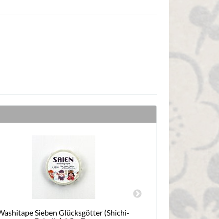
Washitape Sieben Glücksgötter (Shichi-
Essstäbchen