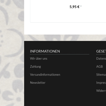
5,95 €
*
INFORMATIONEN
GESE
Wir über uns
Datens
Zahlung
AGB
Versandinformationen
Sitema
Newsletter
Impre
Widerr