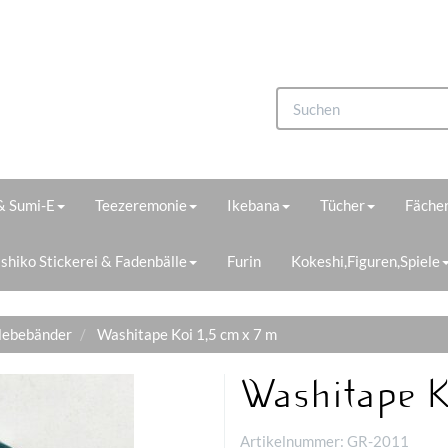
 & Sumi-E
Teezeremonie
Ikebana
Tücher
Fächer
shiko Stickerei & Fadenbälle
Furin
Kokeshi,Figuren,Spiele
lebebänder
Washitape Koi 1,5 cm x 7 m
Washitape K
Artikelnummer:
GR-2011