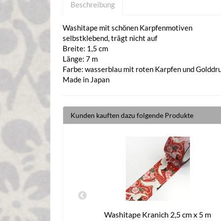
Beschreibung
Washitape mit schönen Karpfenmotiven
selbstklebend, trägt nicht auf
Breite: 1,5 cm
Länge: 7 m
Farbe: wasserblau mit roten Karpfen und Golddr
Made in Japan
Kunden kauften dazu folgende Produkte
,5 cm x 5 m
Washitape Kranich 2,5 cm x 5 m