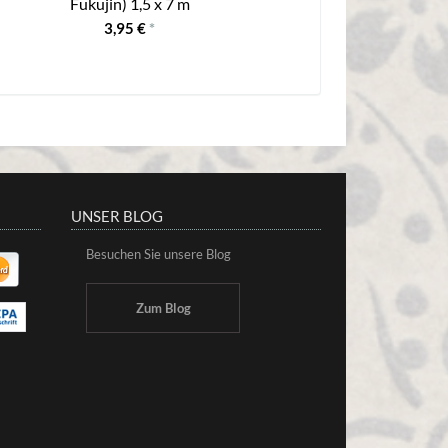
Fukujin) 1,5 x 7 m
"Ne
3,95 €
*
UNSER BLOG
Besuchen Sie unsere Blog
Zum Blog