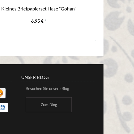
Kleines Briefpapierset Hase "Gohan"
Shiruwan Eul
Su
6,95 €
*
UNSER BLOG
Besuchen Sie unsere Blog
Zum Blog