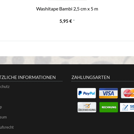
Washitape Bambi 2,5 cm x 5 m
5,95 €
*
TZLICHE INFORMATIONEN
ZAHLUNGSARTEN
chutz
p
ssum
ufsrecht