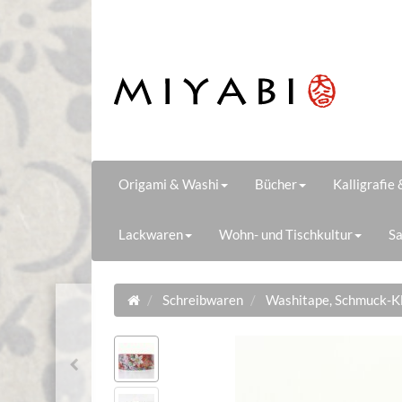
Origami & Washi
Bücher
Kalligrafie
Lackwaren
Wohn- und Tischkultur
Sa
Schreibwaren
Washitape, Schmuck-K