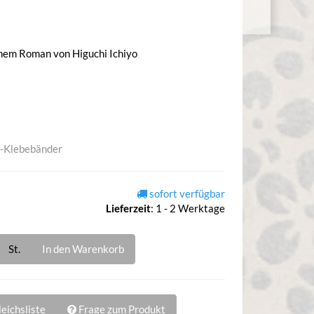
nem Roman von Higuchi Ichiyo
-Klebebänder
sofort verfügbar
Lieferzeit
:
1 - 2 Werktage
St.
In den Warenkorb
eichsliste
Frage zum Produkt