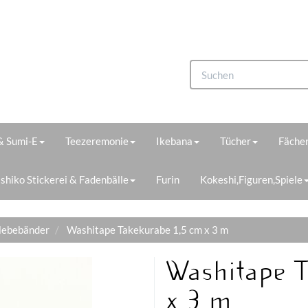
 & Sumi-E
Teezeremonie
Ikebana
Tücher
Fächer
shiko Stickerei & Fadenbälle
Furin
Kokeshi,Figuren,Spiele
lebebänder
Washitape Takekurabe 1,5 cm x 3 m
Washitape 
x 3 m