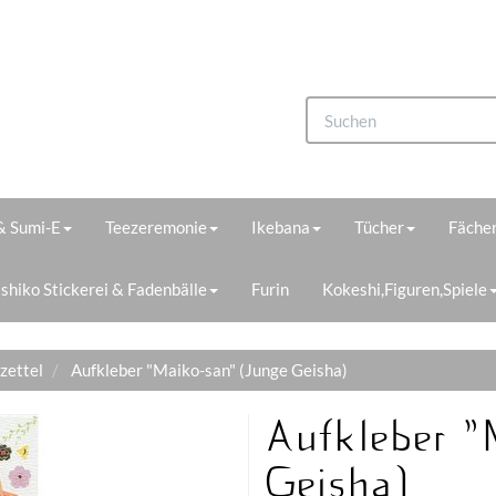
 & Sumi-E
Teezeremonie
Ikebana
Tücher
Fächer
shiko Stickerei & Fadenbälle
Furin
Kokeshi,Figuren,Spiele
tzettel
Aufkleber "Maiko-san" (Junge Geisha)
Aufkleber "
Geisha)