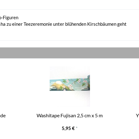
o-Figuren
isha zu einer Teezeremonie unter blühenden Kirschbäumen geht
ode
Washitape Fujisan 2,5 cm x 5 m
Y
5,95 €
*