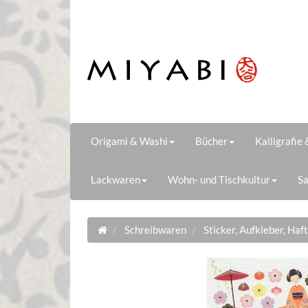
Origami & Washi
Bücher
Kalligrafie
Lackwaren
Wohn- und Tischkultur
Sa
Schreibwaren
Sticker, Aufkleber, Haf