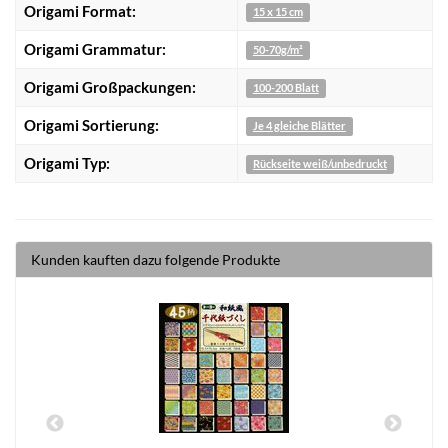
Origami Format:
15 x 15 cm
Origami Grammatur:
50-70g/m²
Origami Großpackungen:
100-200 Blatt
Origami Sortierung:
Je 4 gleiche Blätter
Origami Typ:
Rückseite weiß/unbedruckt
Kunden kauften dazu folgende Produkte