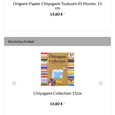
u-
Origami-Papier Chiyogami Tsukushi 45 Muster, 15
M
cm
14,80 €
*
Ähnliche Artikel
Chiyogami Collection 15cm
14,80 €
*