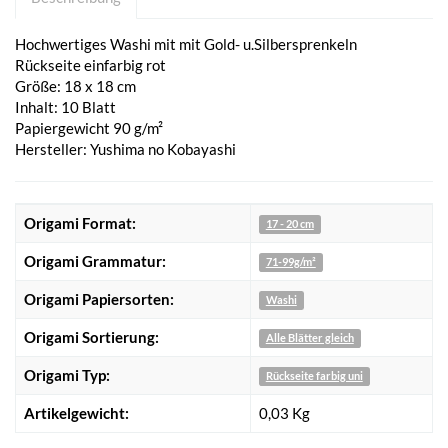
Hochwertiges Washi mit mit Gold- u.Silbersprenkeln
Rückseite einfarbig rot
Größe: 18 x 18 cm
Inhalt: 10 Blatt
Papiergewicht 90 g/m²
Hersteller: Yushima no Kobayashi
Origami Format:
17 - 20 cm
Origami Grammatur:
71-99g/m²
Origami Papiersorten:
Washi
Origami Sortierung:
Alle Blätter gleich
Origami Typ:
Rückseite farbig uni
Artikelgewicht:
0,03
Kg