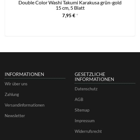
Double Color Washi Takumi Karakusa grün-gold
O
15 cm, 5 Blatt
7,95 €
*
INFORMATIONEN
GESETZLICHE
INFORMATIONEN
Wir über uns
Datenschutz
Zahlung
AGB
Versandinformationen
Sitemap
Newsletter
Impressum
Widerrufsrecht