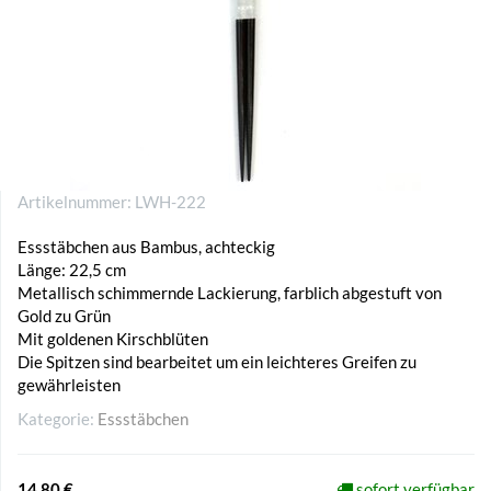
Artikelnummer:
LWH-222
Essstäbchen aus Bambus, achteckig
Länge: 22,5 cm
Metallisch schimmernde Lackierung, farblich abgestuft von
Gold zu Grün
Mit goldenen Kirschblüten
Die Spitzen sind bearbeitet um ein leichteres Greifen zu
gewährleisten
Kategorie:
Essstäbchen
14,80 €
sofort verfügbar