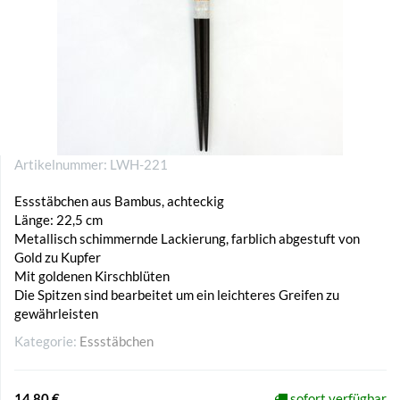
Artikelnummer:
LWH-221
Essstäbchen aus Bambus, achteckig
Länge: 22,5 cm
Metallisch schimmernde Lackierung, farblich abgestuft von
Gold zu Kupfer
Mit goldenen Kirschblüten
Die Spitzen sind bearbeitet um ein leichteres Greifen zu
gewährleisten
Kategorie:
Essstäbchen
14,80 €
sofort verfügbar