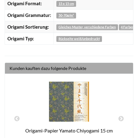
Origami Format:
15 x 15 cm
Origami Grammatur:
50-70g/m²
Origami Sortierung:
Gleiches Muster, verschiedene Farben
4 Farben
Origami Typ:
Rückseite weiß/unbedruckt
Kunden kauften dazu folgende Produkte
Origami-Papier Yamato Chiyogami 15 cm