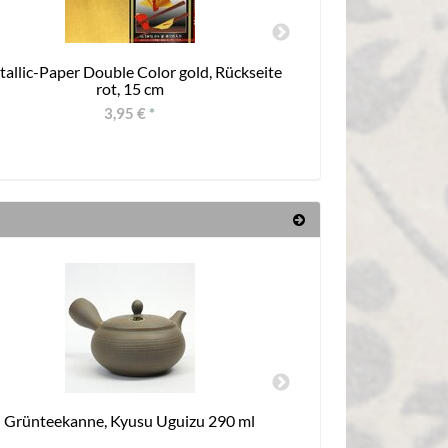
allic-Paper Double Color gold, Rückseite
Furin 
rot, 15 cm
3,95 €
*
Grünteekanne, Kyusu Uguizu 290 ml
Fäche