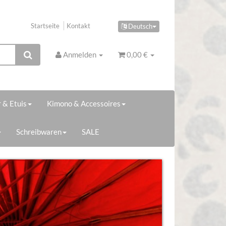
Startseite
Kontakt
Deutsch
Anmelden
0,00 €
 & Etuis
Kimono & Accessoires
Schreibwaren
SALE