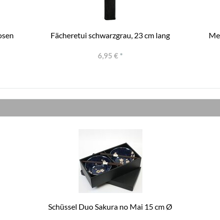
osen
Fächeretui schwarzgrau, 23 cm lang
Met
6,95 €
*
Schüssel Duo Sakura no Mai 15 cm Ø