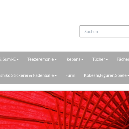
 & Sumi-E
Teezeremonie
Ikebana
Tücher
Fächer
shiko Stickerei & Fadenbälle
Furin
Kokeshi,Figuren,Spiele