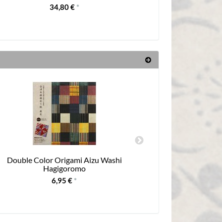
34,80 €
*
Double Color Origami Aizu Washi
Daruma 11,
Hagigoromo
6,95 €
*