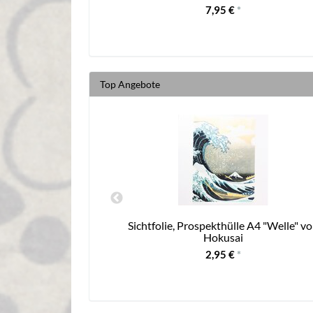
7,95 €
*
Top Angebote
 schwarz
Sichtfolie, Prospekthülle A4 "Welle" v
Hokusai
2,95 €
*