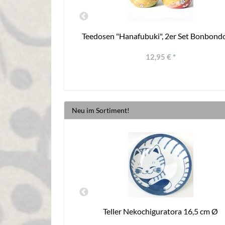
" 2 x 100g
Teedosen "Hanafubuki", 2er Set Bonbond
12,95 €
*
Neu im Sortiment!
Ishime, 16,5 cm Ø
Teller Nekochiguratora 16,5 cm Ø