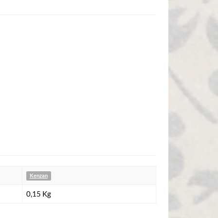
Kenzan
0,15
Kg