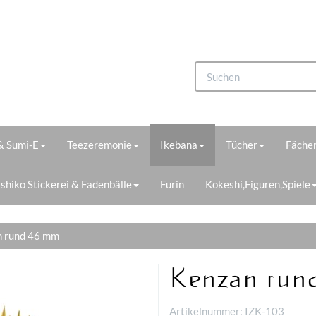
 & Sumi-E
Teezeremonie
Ikebana
Tücher
Fächer
shiko Stickerei & Fadenbälle
Furin
Kokeshi,Figuren,Spiele
 rund 46 mm
Kenzan run
Artikelnummer:
IZK-103