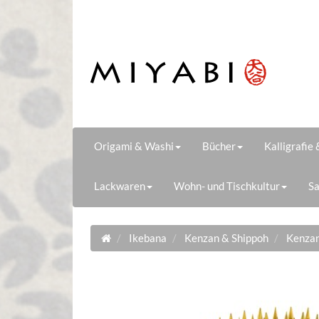
Origami & Washi
Bücher
Kalligrafie
Lackwaren
Wohn- und Tischkultur
Sa
Ikebana
Kenzan & Shippoh
Kenzan