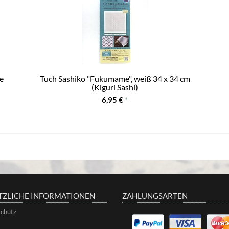
le
Tuch Sashiko "Fukumame", weiß 34 x 34 cm
(Kiguri Sashi)
6,95 €
*
TZLICHE INFORMATIONEN
ZAHLUNGSARTEN
chutz