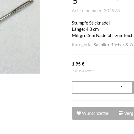
Artikelnummer:
304978
Stumpfe Sticknadel
Länge: 4,8 cm
Mit großem Nadelöhr zum leich
Kategorie:
Sashiko-Bücher & Z
1,95 €
inkl. 19% MwSt. ,
Wunschzettel
Vergl