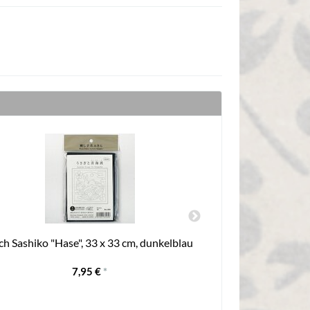
ch Sashiko "Hase", 33 x 33 cm, dunkelblau
Tuch Sashiko "T
7,95 €
*