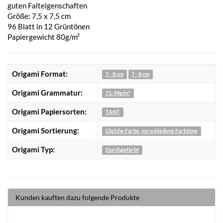
guten Falteigenschaften
Größe: 7,5 x 7,5 cm
96 Blatt in 12 Grüntönen
Papiergewicht 80g/m²
Origami Format:
7 - 8 cm
7 - 8 cm
Origami Grammatur:
71-99g/m²
Origami Papiersorten:
TANT
Origami Sortierung:
Gleiche Farbe, verschiedene Farbtöne
Origami Typ:
Durchgefärbt
Kunden kauften dazu folgende Produkte