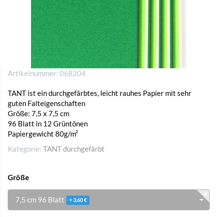
Artikelnummer:
068204
TANT ist ein durchgefärbtes, leicht rauhes Papier mit sehr
guten Falteigenschaften
Größe: 7,5 x 7,5 cm
96 Blatt in 12 Grüntönen
Papiergewicht 80g/m²
Kategorie:
TANT durchgefärbt
Größe
7,5 cm 96 Blatt
+ 3,60 €