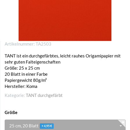
Artikelnummer:
TA2503
TANT ist ein durchgefärbtes, leicht rauhes Origamipapier mit
sehr guten Falteigenschaften
Größe: 25 x 25 cm
20 Blatt in einer Farbe
Papiergewicht 80g/m²
Hersteller: Koma
Kategorie:
TANT durchgefärbt
Größe
25 cm, 20 Blatt
+ 4,95 €