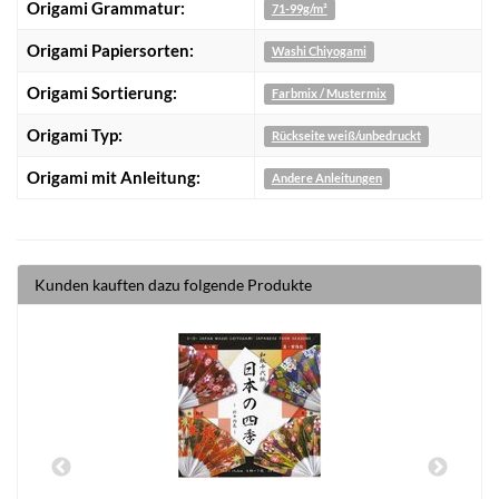
Origami Grammatur:
71-99g/m²
Origami Papiersorten:
Washi Chiyogami
Origami Sortierung:
Farbmix / Mustermix
Origami Typ:
Rückseite weiß/unbedruckt
Origami mit Anleitung:
Andere Anleitungen
Kunden kauften dazu folgende Produkte